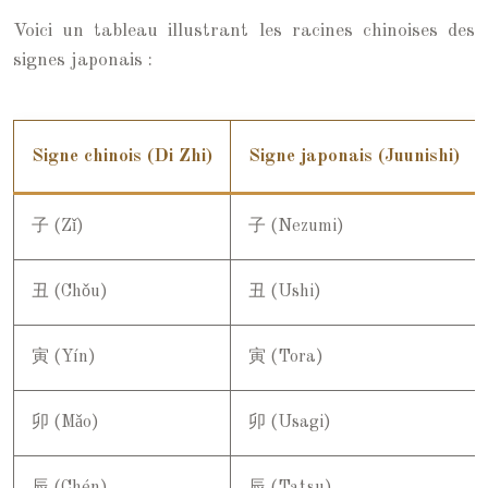
Voici un tableau illustrant les racines chinoises des
signes japonais :
Signe chinois (Di Zhi)
Signe japonais (Juunishi)
子 (Zǐ)
子 (Nezumi)
丑 (Chǒu)
丑 (Ushi)
寅 (Yín)
寅 (Tora)
卯 (Mǎo)
卯 (Usagi)