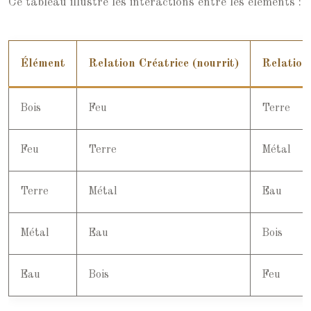
Ce tableau illustre les interactions entre les éléments :
Élément
Relation Créatrice (nourrit)
Relation 
Bois
Feu
Terre
Feu
Terre
Métal
Terre
Métal
Eau
Métal
Eau
Bois
Eau
Bois
Feu